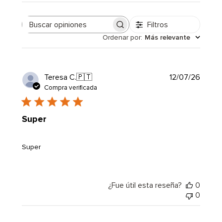
Filtros
Buscar
Ordenar por
:
Más relevante
opiniones
Fecha
Teresa C.
🇵🇹
12/07/26
de
Compra verificada
public
Super
Super
¿Fue útil esta reseña?
0
0