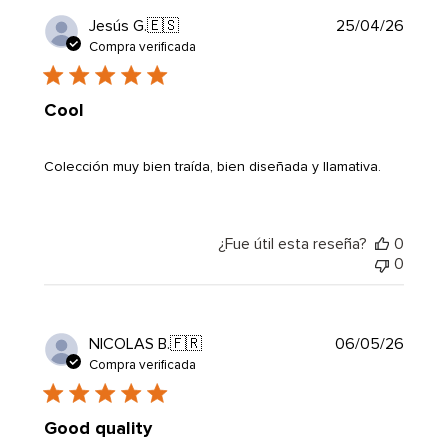
Fecha
Jesús G.
🇪🇸
25/04/26
de
Compra verificada
public
Cool
Colección muy bien traída, bien diseñada y llamativa.
¿Fue útil esta reseña?
0
0
Fecha
NICOLAS B.
🇫🇷
06/05/26
de
Compra verificada
public
Good quality