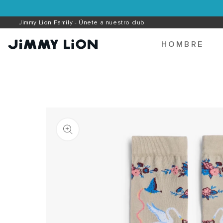
Ir
directamente
Jimmy Lion Family - Únete a nuestro club
Envíos Gratis a partir de 45€
al contenido
HOMBRE
Ir
directamente
a la
información
del producto