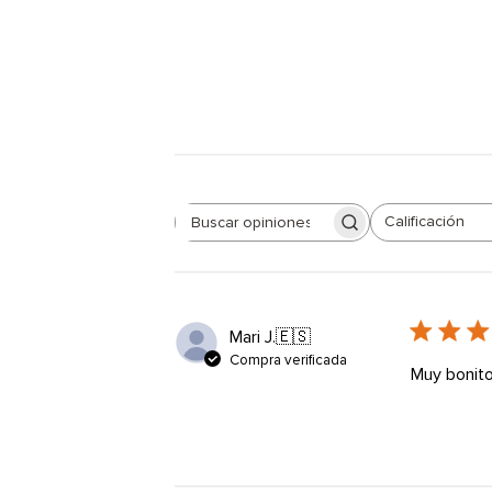
Calificación
Buscar
Todas las clasificaciones
opiniones
Mari J.
🇪🇸
Compra verificada
Muy bonito