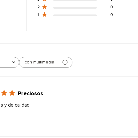
2
0
1
0
con multimedia
Preciosos
s y de calidad