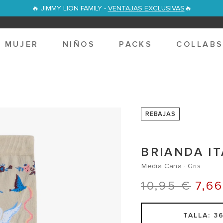
🔥 JIMMY LION FAMILY -
VENTAJAS EXCLUSIVAS
🔥
MUJER
NIÑOS
PACKS
COLLAB
REBAJAS
BRIANDA IT
Media Caña · Gris
P
P
10,95 €
7,6
R
R
E
E
TALLA: 3