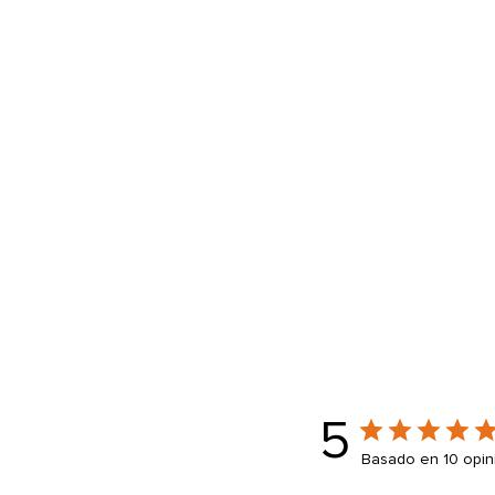
una
ventana
modal
5
Basado en 10 opin