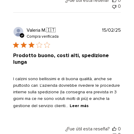
¿Fue útil esta reseña?
0
0
Fecha
Valeria M.
🇮🇹
15/02/25
de
Compra verificada
public
Prodotto buono, costi alti, spedizione
lunga
I calzini sono bellissimi e di buona qualità, anche se
piuttosto cari. L'azienda dovrebbe rivedere le procedure
interne sulla spedizione (la consegna era prevista in 3
giorni ma ce ne sono voluti molti di più) e anche la
gestione del servizio clienti...
Leer más
¿Fue útil esta reseña?
0