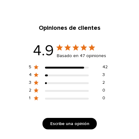
L
A
Opiniones de clientes
4.9
Basado en 47 opiniones
5
42
4
3
3
2
2
0
1
0
Escribe una opinión