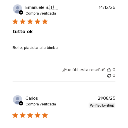
Fecha
Emanuele B.
🇮🇹
14/12/25
de
Compra verificada
public
tutto ok
Belle, piaciute alla bimba.
¿Fue útil esta reseña?
0
0
Fecha
Carlos
21/08/25
de
Compra verificada
public