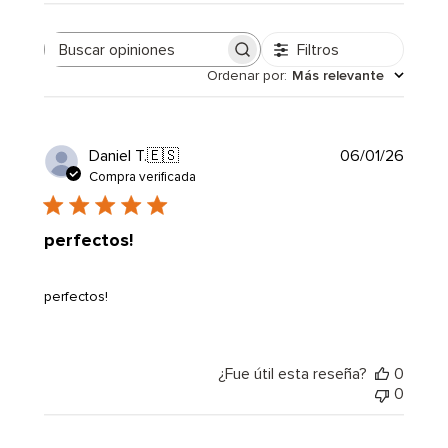
Filtros
Buscar
Ordenar por
:
Más relevante
opiniones
Fecha
Daniel T.
🇪🇸
06/01/26
de
Compra verificada
public
perfectos!
perfectos!
¿Fue útil esta reseña?
0
0