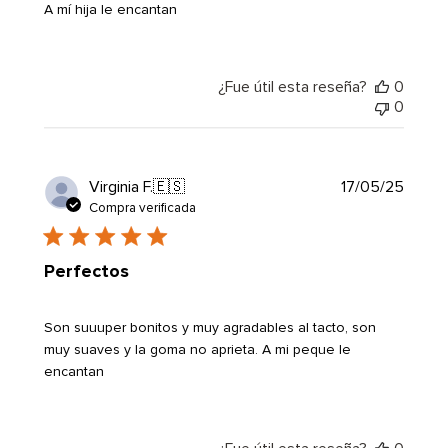
A mí hija le encantan
¿Fue útil esta reseña?
0
0
Fecha
Virginia F.
🇪🇸
17/05/25
de
Compra verificada
public
Perfectos
Son suuuper bonitos y muy agradables al tacto, son
muy suaves y la goma no aprieta. A mi peque le
encantan